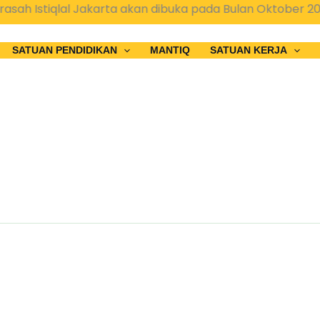
h Istiqlal Jakarta akan dibuka pada Bulan Oktober 202
SATUAN PENDIDIKAN
MANTIQ
SATUAN KERJA