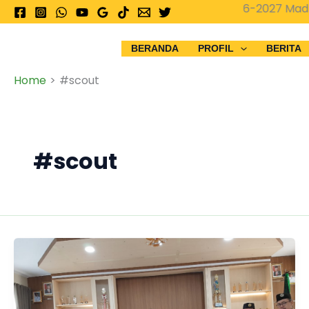
Skip
PPDB 2026-2027 Madrasa
to
content
BERANDA
PROFIL
BERITA
Home
#scout
#scout