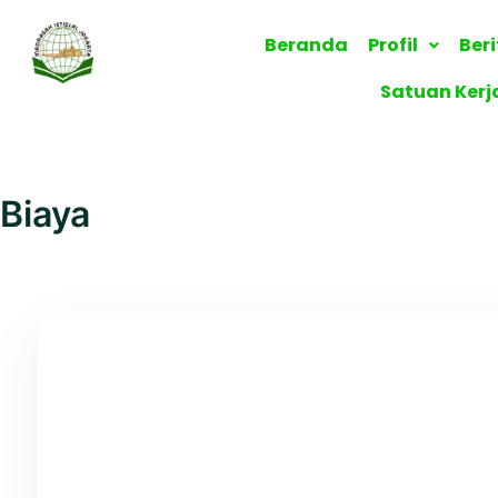
Skip
to
Beranda
Profil
Ber
content
Satuan Kerj
Biaya