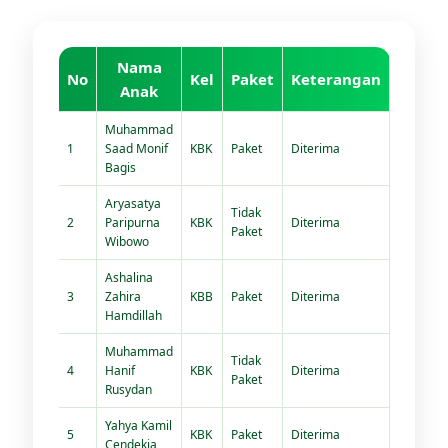
Nama
No
Kel
Paket
Keterangan
Anak
Muhammad
1
Saad Monif
KBK
Paket
Diterima
Bagis
Aryasatya
Tidak
2
Paripurna
KBK
Diterima
Paket
Wibowo
Ashalina
3
Zahira
KBB
Paket
Diterima
Hamdillah
Muhammad
Tidak
4
Hanif
KBK
Diterima
Paket
Rusydan
Yahya Kamil
5
KBK
Paket
Diterima
Cendekia