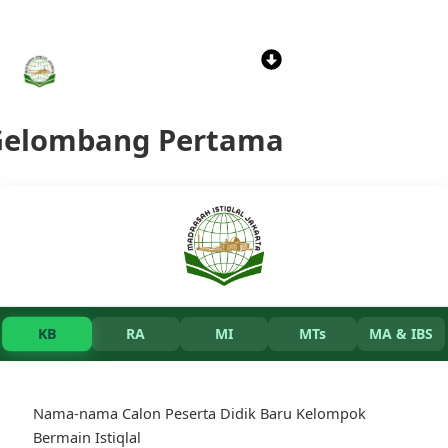
Skip
to
Menu
content
Gelombang Pertama
KB
RA
MI
MTs
MA & IBS
Nama-nama Calon Peserta Didik Baru Kelompok
Bermain Istiqlal