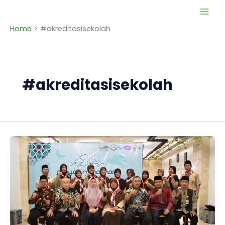
Skip
to
Home
#akreditasisekolah
content
#akreditasisekolah