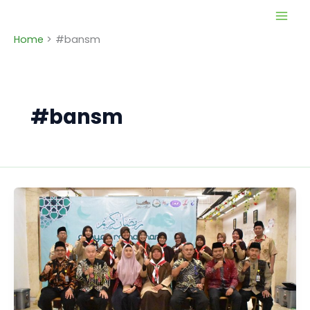
Skip
to
Home
#bansm
content
#bansm