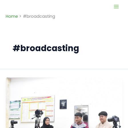
Skip
to
Home
#broadcasting
content
#broadcasting