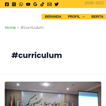
Skip
PPDB 2026-2027 Mad
to
content
BERANDA
PROFIL
BERITA
Home
#curriculum
#curriculum