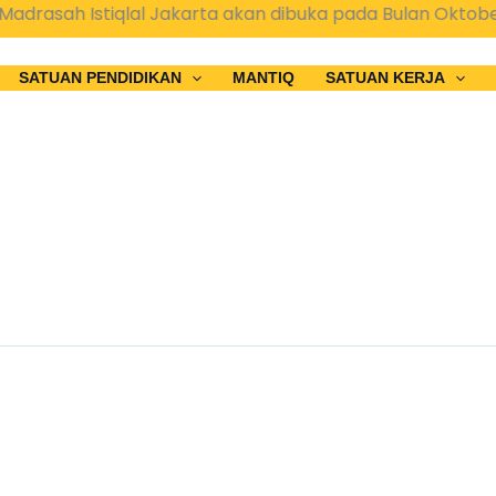
rasah Istiqlal Jakarta akan dibuka pada Bulan Oktober
SATUAN PENDIDIKAN
MANTIQ
SATUAN KERJA