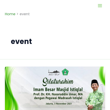
Skip
to
Home
event
content
event