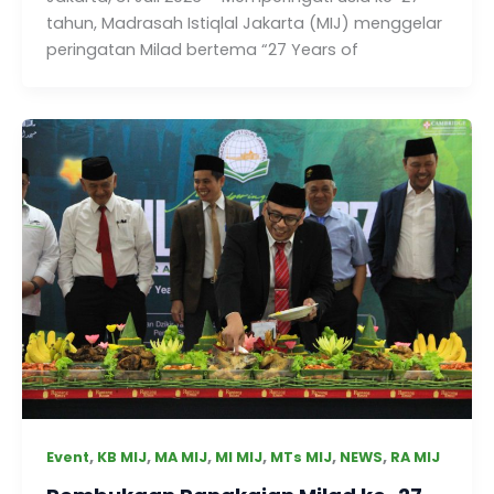
tahun, Madrasah Istiqlal Jakarta (MIJ) menggelar
peringatan Milad bertema “27 Years of
,
,
,
,
,
,
Event
KB MIJ
MA MIJ
MI MIJ
MTs MIJ
NEWS
RA MIJ