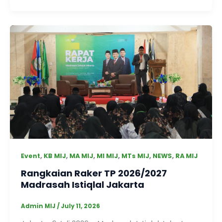
,
,
,
,
,
,
Event
KB MIJ
MA MIJ
MI MIJ
MTs MIJ
NEWS
RA MIJ
Rangkaian Raker TP 2026/2027
Madrasah Istiqlal Jakarta
Admin MIJ
/
July 11, 2026