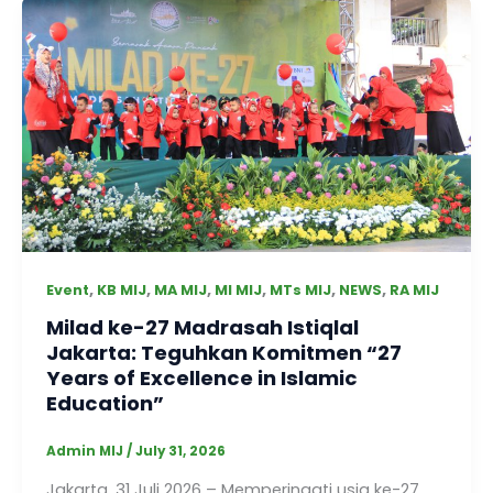
,
,
,
,
,
,
Event
KB MIJ
MA MIJ
MI MIJ
MTs MIJ
NEWS
RA MIJ
Milad ke-27 Madrasah Istiqlal
Jakarta: Teguhkan Komitmen “27
Years of Excellence in Islamic
Education”
Admin MIJ
/
July 31, 2026
Jakarta, 31 Juli 2026 – Memperingati usia ke-27