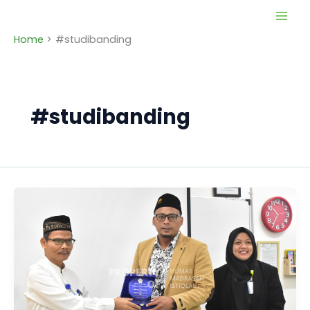
Skip
to
Home
#studibanding
content
#studibanding