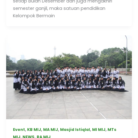
setiap Bulan Desember dan juga mengakhiri
semester ganjil, maka satuan pendidikan
Kelompok Bermain
,
,
,
,
,
Event
KB MIJ
MA MIJ
Masjid Istiqlal
MI MIJ
MTs
,
,
MIJ
NEWS
RA MIJ