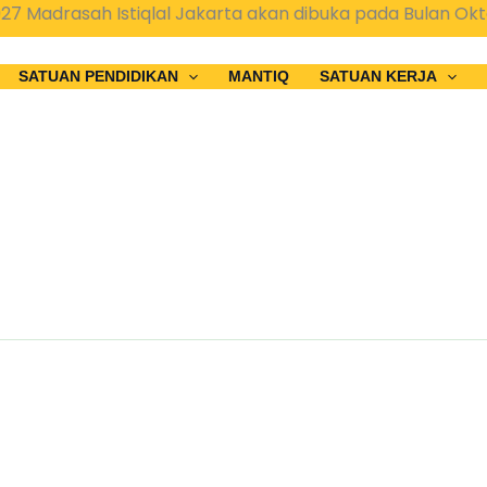
Madrasah Istiqlal Jakarta akan dibuka pada Bulan Okto
SATUAN PENDIDIKAN
MANTIQ
SATUAN KERJA