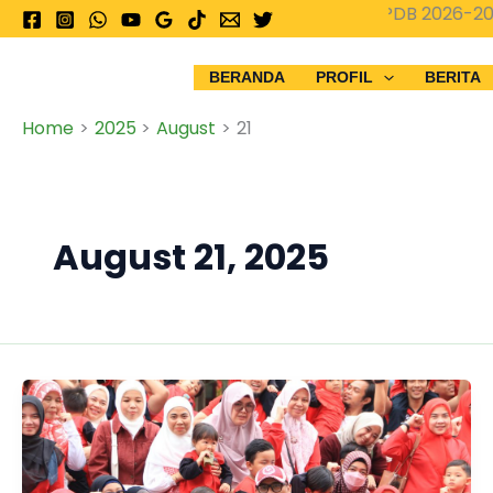
Skip
PPDB 2026-2027 
to
content
BERANDA
PROFIL
BERITA
Home
2025
August
21
August 21, 2025