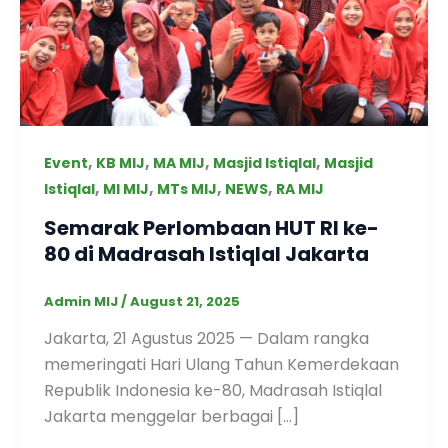
,
,
,
,
Event
KB MIJ
MA MIJ
Masjid Istiqlal
Masjid
,
,
,
,
Istiqlal
MI MIJ
MTs MIJ
NEWS
RA MIJ
Semarak Perlombaan HUT RI ke-
80 di Madrasah Istiqlal Jakarta
Admin MIJ
/
August 21, 2025
Jakarta, 21 Agustus 2025 — Dalam rangka
memeringati Hari Ulang Tahun Kemerdekaan
Republik Indonesia ke-80, Madrasah Istiqlal
Jakarta menggelar berbagai […]