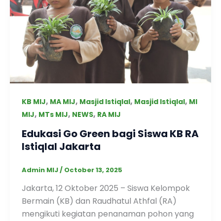
,
,
,
,
KB MIJ
MA MIJ
Masjid Istiqlal
Masjid Istiqlal
MI
,
,
,
MIJ
MTs MIJ
NEWS
RA MIJ
Edukasi Go Green bagi Siswa KB RA
Istiqlal Jakarta
Admin MIJ
/
October 13, 2025
Jakarta, 12 Oktober 2025 – Siswa Kelompok
Bermain (KB) dan Raudhatul Athfal (RA)
mengikuti kegiatan penanaman pohon yang