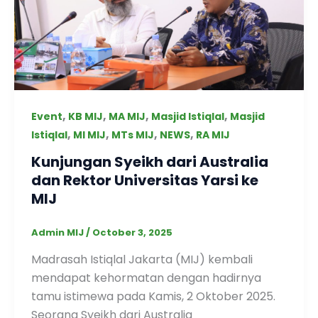
,
,
,
,
Event
KB MIJ
MA MIJ
Masjid Istiqlal
Masjid
,
,
,
,
Istiqlal
MI MIJ
MTs MIJ
NEWS
RA MIJ
Kunjungan Syeikh dari Australia
dan Rektor Universitas Yarsi ke
MIJ
Admin MIJ
/
October 3, 2025
Madrasah Istiqlal Jakarta (MIJ) kembali
mendapat kehormatan dengan hadirnya
tamu istimewa pada Kamis, 2 Oktober 2025.
Seorang Syeikh dari Australia