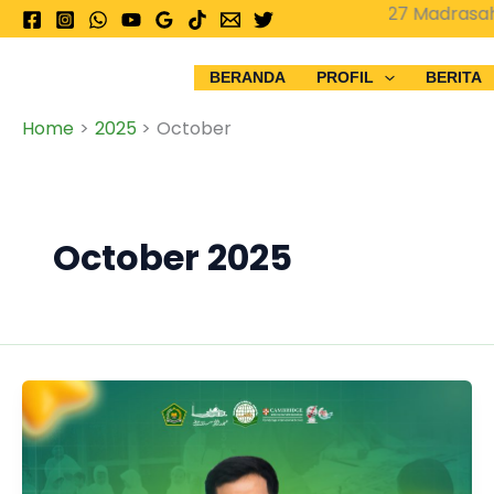
Skip
PPDB 2026-2027 Madrasah Istiq
to
content
BERANDA
PROFIL
BERITA
Home
2025
October
October 2025