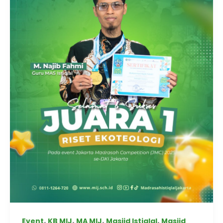
,
,
,
,
Event
KB MIJ
MA MIJ
Masjid Istiqlal
Masjid