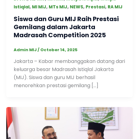
,
,
,
,
,
Istiqlal
MI MIJ
MTs MIJ
NEWS
Prestasi
RA MIJ
Siswa dan Guru MIJ Raih Prestasi
Gemilang dalam Jakarta
Madrasah Competition 2025
Admin MIJ
/
October 14, 2025
Jakarta – Kabar membanggakan datang dari
keluarga besar Madrasah Istiqlal Jakarta
(MIJ). Siswa dan guru MIJ berhasil
menorehkan prestasi gemilang […]