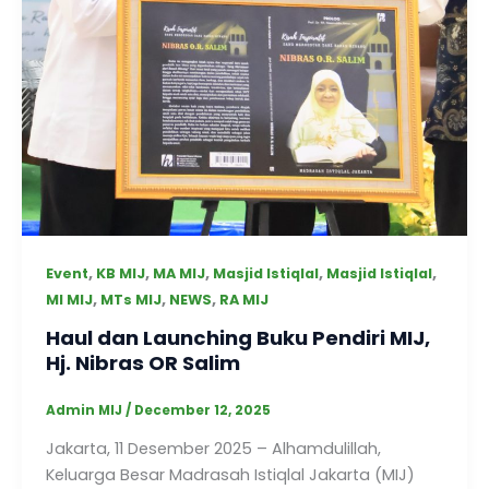
,
,
,
,
,
Event
KB MIJ
MA MIJ
Masjid Istiqlal
Masjid Istiqlal
,
,
,
MI MIJ
MTs MIJ
NEWS
RA MIJ
Haul dan Launching Buku Pendiri MIJ,
Hj. Nibras OR Salim
Admin MIJ
/
December 12, 2025
Jakarta, 11 Desember 2025 – Alhamdulillah,
Keluarga Besar Madrasah Istiqlal Jakarta (MIJ)