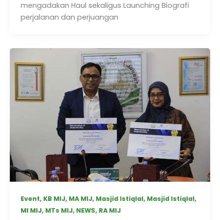
mengadakan Haul sekaligus Launching Biografi
perjalanan dan perjuangan
,
,
,
,
,
Event
KB MIJ
MA MIJ
Masjid Istiqlal
Masjid Istiqlal
,
,
,
MI MIJ
MTs MIJ
NEWS
RA MIJ