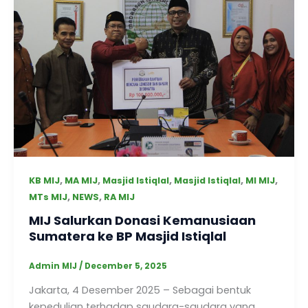
,
,
,
,
,
KB MIJ
MA MIJ
Masjid Istiqlal
Masjid Istiqlal
MI MIJ
,
,
MTs MIJ
NEWS
RA MIJ
MIJ Salurkan Donasi Kemanusiaan
Sumatera ke BP Masjid Istiqlal
Admin MIJ
/
December 5, 2025
Jakarta, 4 Desember 2025 – Sebagai bentuk
kepedulian terhadap saudara-saudara yang