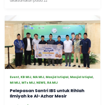
dilaksanakan pada 22
,
,
,
,
,
Event
KB MIJ
MA MIJ
Masjid Istiqlal
Masjid Istiqlal
,
,
,
MI MIJ
MTs MIJ
NEWS
RA MIJ
Pelepasan Santri IBS untuk Rihlah
Ilmiyah ke Al-Azhar Mesir