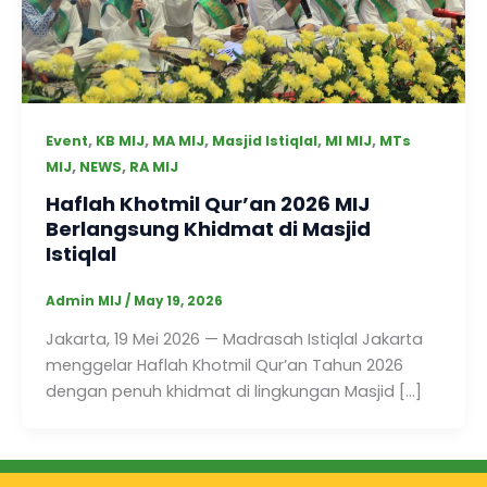
,
,
,
,
,
Event
KB MIJ
MA MIJ
Masjid Istiqlal
MI MIJ
MTs
,
,
MIJ
NEWS
RA MIJ
Haflah Khotmil Qur’an 2026 MIJ
Berlangsung Khidmat di Masjid
Istiqlal
Admin MIJ
/
May 19, 2026
Jakarta, 19 Mei 2026 — Madrasah Istiqlal Jakarta
menggelar Haflah Khotmil Qur’an Tahun 2026
dengan penuh khidmat di lingkungan Masjid […]