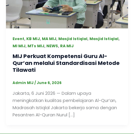
,
,
,
,
,
Event
KB MIJ
MA MIJ
Masjid Istiqlal
Masjid Istiqlal
,
,
,
MI MIJ
MTs MIJ
NEWS
RA MIJ
MIJ Perkuat Kompetensi Guru Al-
Qur’an melalui Standardisasi Metode
Tilawati
Admin MIJ
/
June 6, 2026
Jakarta, 6 Juni 2026 — Dalam upaya
meningkatkan kualitas pembelajaran Al-Qur’an,
Madrasah Istiqlal Jakarta bekerja sama dengan
Pesantren Al-Quran Nurul […]