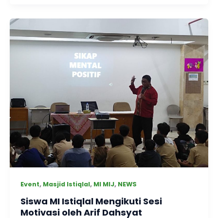
,
,
,
Event
Masjid Istiqlal
MI MIJ
NEWS
Siswa MI Istiqlal Mengikuti Sesi
Motivasi oleh Arif Dahsyat