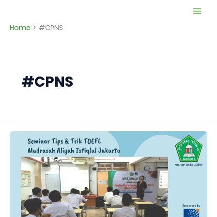
Skip
to
Home
#CPNS
content
#CPNS