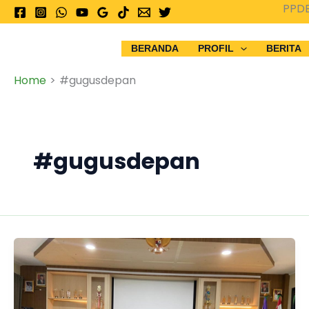
Skip
PPDB 20
to
content
BERANDA
PROFIL
BERITA
Home
#gugusdepan
#gugusdepan