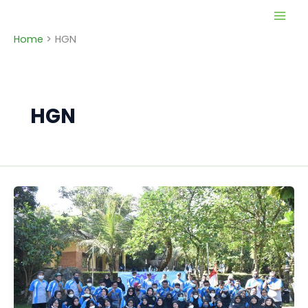
Skip
to
Home
HGN
content
HGN