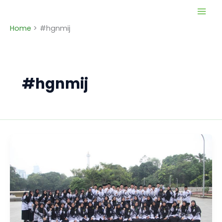
Skip
to
Home
#hgnmij
content
#hgnmij