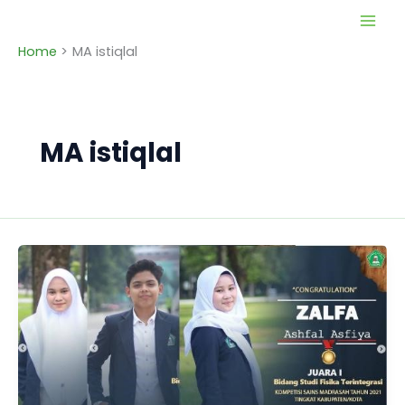
Skip
to
Home
MA istiqlal
content
MA istiqlal