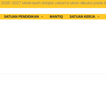
026-2027 Madrasah Istiqlal Jakarta akan dibuka pada Bu
SATUAN PENDIDIKAN
MANTIQ
SATUAN KERJA