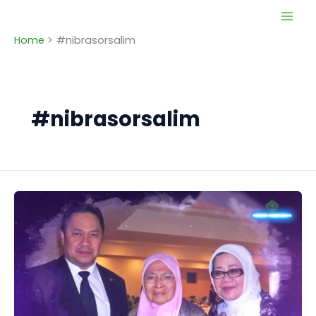
Skip
to
Home
#nibrasorsalim
content
#nibrasorsalim