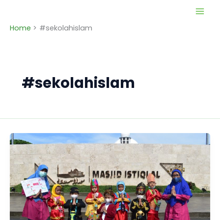
Skip
to
Home
#sekolahislam
content
#sekolahislam