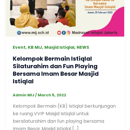
,
,
,
Event
KB MIJ
Masjid Istiqlal
NEWS
Kelompok Bermain Istiqlal
Silaturahim dan Fun Playing
Bersama Imam Besar Masjid
Istiqlal
Admin MIJ
/
March 5, 2022
Kelompok Bermain (KB) Istiqlal berkunjungan
ke ruang VVIP Masjid Istiqlal untuk
bersilaturahim dan fun playing bersama
Imam Besar Masjid Istiqlal […]