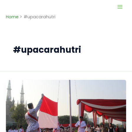
Skip
to
Home
#upacarahutri
content
#upacarahutri