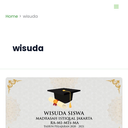
Skip
to
Home
wisuda
content
wisuda