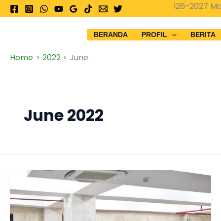
Skip
PPDB 2026-2027 Madrasah Isti
to
content
BERANDA
PROFIL
BERITA
Home
2022
June
June 2022