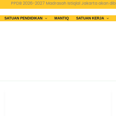
B 2026-2027 Madrasah Istiqlal Jakarta akan dibuka pad
SATUAN PENDIDIKAN
MANTIQ
SATUAN KERJA