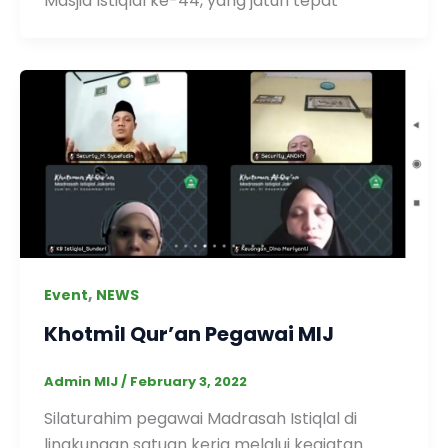
Masjid Istiqlal ke-44, yang jatuh tepat
,
Event
NEWS
Khotmil Qur’an Pegawai MIJ
Admin MIJ
/
February 3, 2022
Silaturahim pegawai Madrasah Istiqlal di
lingkungan satuan kerja melalui kegiatan