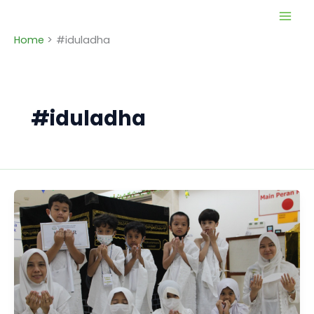
Skip
to
Home
#iduladha
content
#iduladha