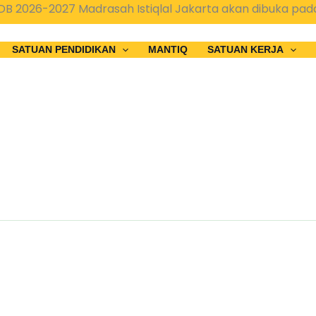
 2026-2027 Madrasah Istiqlal Jakarta akan dibuka pada 
SATUAN PENDIDIKAN
MANTIQ
SATUAN KERJA