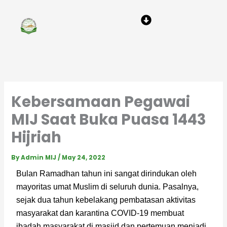
Skip
Menu
to
content
Kebersamaan Pegawai
MIJ Saat Buka Puasa 1443
Hijriah
By
Admin MIJ
/
May 24, 2022
Bulan Ramadhan tahun ini sangat dirindukan oleh 
mayoritas umat Muslim di seluruh dunia. Pasalnya, 
sejak dua tahun kebelakang pembatasan aktivitas 
masyarakat dan karantina COVID-19 membuat 
ibadah masyarakat di masjid dan pertemuan menjadi 