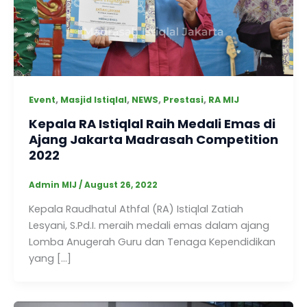
,
,
,
,
Event
Masjid Istiqlal
NEWS
Prestasi
RA MIJ
Kepala RA Istiqlal Raih Medali Emas di
Ajang Jakarta Madrasah Competition
2022
Admin MIJ
/
August 26, 2022
Kepala Raudhatul Athfal (RA) Istiqlal Zatiah
Lesyani, S.Pd.I. meraih medali emas dalam ajang
Lomba Anugerah Guru dan Tenaga Kependidikan
yang […]