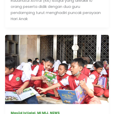
Raudhatul Athfal (RA) Istiqlal yang diwakili 10
orang peserta didik dengan dua guru
pendamping turut menghadiri puncak perayaan
Hari Anak
,
,
Masjid Istiqlal
MI MIJ
NEWS