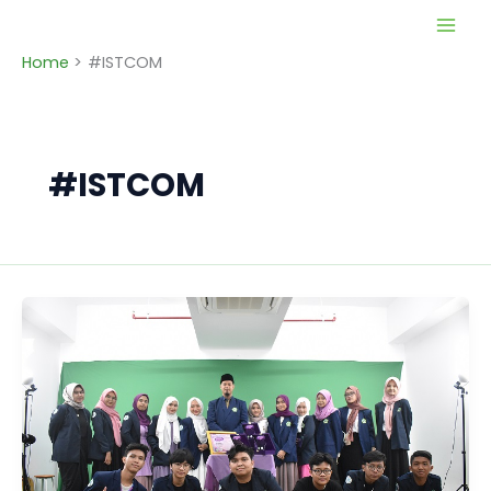
Skip
to
Home
#ISTCOM
content
#ISTCOM