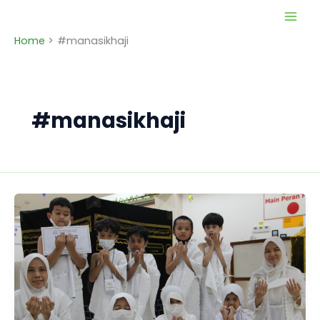
Skip
to
Home
#manasikhaji
content
#manasikhaji