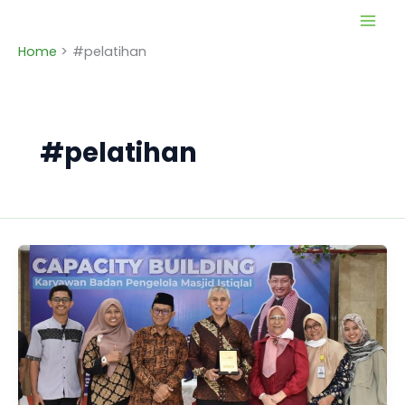
Skip
to
Home
#pelatihan
content
#pelatihan