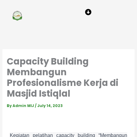
Skip
Menu
to
content
Capacity Building
Membangun
Profesionalisme Kerja di
Masjid Istiqlal
By
Admin MIJ
/
July 14, 2023
Kegiatan pelatihan capacity building “Membangun 