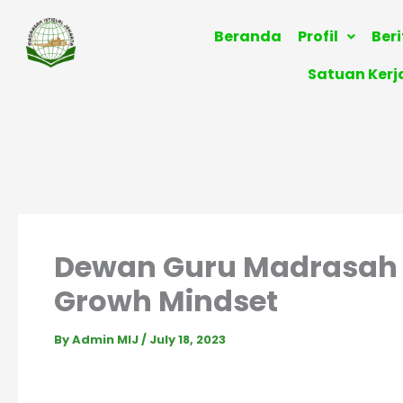
Skip
to
Beranda
Profil
Ber
content
Satuan Kerj
Dewan Guru Madrasah 
Growh Mindset
By
Admin MIJ
/
July 18, 2023