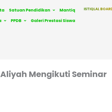
MADRASAH ISTI
ita
Satuan Pendidikan
Mantiq
MADRASAH
a
PPDB
Galeri Prestasi Siswa
MADRASAH T
MADRASAH I
RAUDHATU
KELOMPOK
ISTIQLAL BOA
Aliyah Mengikuti Seminar