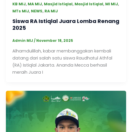
,
,
,
,
,
KB MIJ
MA MIJ
Masjid Istiqlal
Masjid Istiqlal
MI MIJ
,
,
MTs MIJ
NEWS
RA MIJ
Siswa RA Istiqlal Juara Lomba Renang
2025
Admin MIJ
/
November 18, 2025
Alhamdulillah, kabar membanggakan kembali
datang dari salah satu siswa Raudhatul Athfal
(RA) Istiqlal Jakarta. Ananda Mecca berhasil
meraih Juara I