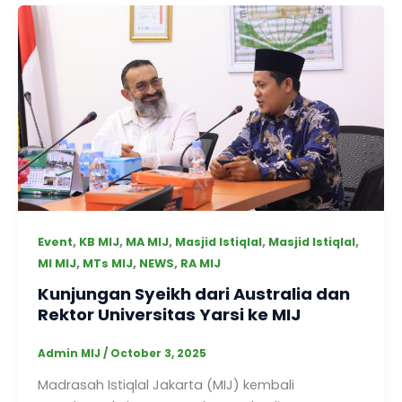
,
,
,
,
,
Event
KB MIJ
MA MIJ
Masjid Istiqlal
Masjid Istiqlal
,
,
,
MI MIJ
MTs MIJ
NEWS
RA MIJ
Kunjungan Syeikh dari Australia dan
Rektor Universitas Yarsi ke MIJ
Admin MIJ
/
October 3, 2025
Madrasah Istiqlal Jakarta (MIJ) kembali