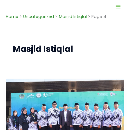
Skip
to
Home
Uncategorized
Masjid Istiqlal
Page 4
content
Masjid Istiqlal