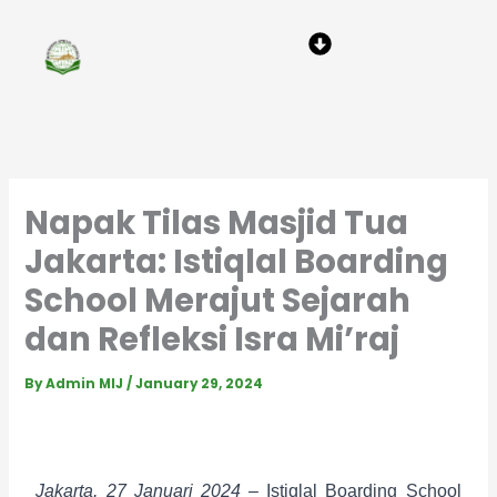
Skip
Menu
to
content
Napak Tilas Masjid Tua
Jakarta: Istiqlal Boarding
School Merajut Sejarah
dan Refleksi Isra Mi’raj
By
Admin MIJ
/
January 29, 2024
Jakarta, 27 Januari 2024 –
 Istiqlal Boarding School 