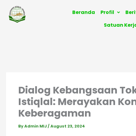
Skip
to
Beranda
Profil
Ber
content
Satuan Kerj
Dialog Kebangsaan Tok
Istiqlal: Merayakan K
Keberagaman
By
Admin MIJ
/
August 23, 2024