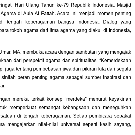
ngati Hari Ulang Tahun ke-79 Republik Indonesia, Masjid 
 Agama di Aula Al Fattah. Acara ini menjadi momen penting 
i tengah keberagaman bangsa Indonesia. Dialog yang 
para tokoh agama dari lima agama yang diakui di Indonesia, 
din Umar, MA, membuka acara dengan sambutan yang mengajak 
aan dari perspektif agama dan spiritualitas. “Kemerdekaan 
pi juga tentang pembebasan jiwa dan pikiran kita dari segala 
 sinilah peran penting agama sebagai sumber inspirasi dan 
ar.
an mereka terkait konsep “merdeka” menurut keyakinan 
untuk memperkuat semangat kebangsaan dan meneguhkan 
tuan di tengah keberagaman. Setiap pembicara sepakat 
engajarkan nilai-nilai universal seperti kasih sayang, 