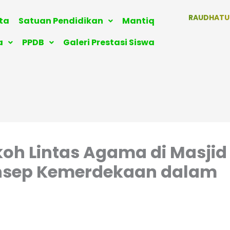
RAUDHATU
ita
Satuan Pendidikan
Mantiq
KELOMPOK
ISTIQLAL BOA
a
PPDB
Galeri Prestasi Siswa
oh Lintas Agama di Masjid
onsep Kemerdekaan dalam