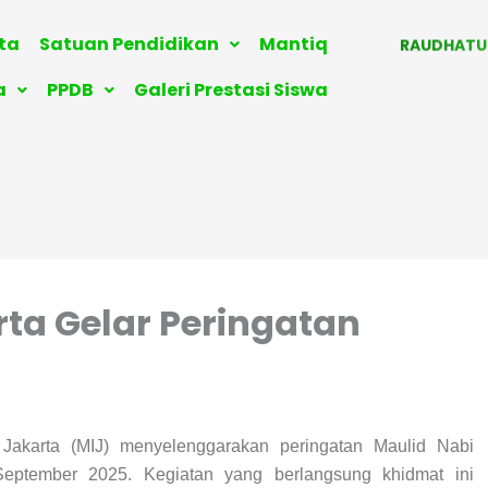
MADRASAH I
RAUDHATU
ita
Satuan Pendidikan
Mantiq
KELOMPOK
a
PPDB
Galeri Prestasi Siswa
ISTIQLAL BOA
rta Gelar Peringatan
Jakarta (MIJ) menyelenggarakan peringatan Maulid Nabi
tember 2025. Kegiatan yang berlangsung khidmat ini