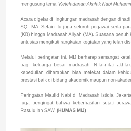
mengusung tema
“Keteladanan Akhlak Nabi Muhamm
Acara digelar di lingkungan madrasah dengan dihadiri
SQ., MA. Selain itu juga seluruh pegawai serta pa
(KB) hingga Madrasah Aliyah (MA). Suasana penuh k
antusias mengikuti rangkaian kegiatan yang telah dis
Melalui peringatan ini, MIJ berharap semangat k
bagi keluarga besar madrasah. Nilai-nilai akhlak 
kepedulian diharapkan bisa melekat dalam kehidu
prestasi baik di bidang akademik maupun non-akade
Peringatan Maulid Nabi di Madrasah Istiqlal Jakarta
juga pengingat bahwa keberhasilan sejati beraw
Rasulullah SAW.
(HUMAS MIJ)