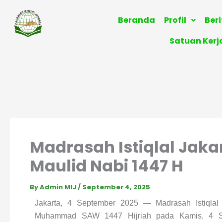
Skip
to
Beranda
Profil
Ber
content
Satuan Kerj
Madrasah Istiqlal Jaka
Maulid Nabi 1447 H
By
Admin MIJ
/
September 4, 2025
Jakarta, 4 September 2025 — Madrasah Istiqlal 
Muhammad SAW 1447 Hijriah pada Kamis, 4 Sep