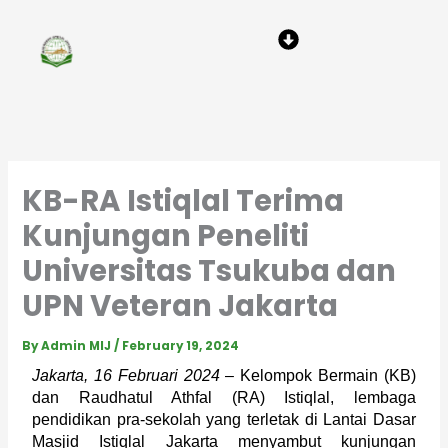
Skip
Menu
to
content
KB-RA Istiqlal Terima
Kunjungan Peneliti
Universitas Tsukuba dan
UPN Veteran Jakarta
By
Admin MIJ
/
February 19, 2024
Jakarta, 16 Februari 2024
 – Kelompok Bermain (KB) 
dan Raudhatul Athfal (RA) Istiqlal, lembaga 
pendidikan pra-sekolah yang terletak di Lantai Dasar 
Masjid Istiqlal Jakarta menyambut kunjungan 