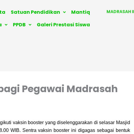
MADRASAH I
RAUDHATU
ita
Satuan Pendidikan
Mantiq
KELOMPOK
a
PPDB
Galeri Prestasi Siswa
ISTIQLAL BOA
r bagi Pegawai Madrasah
ikuti vaksin booster yang diselenggarakan di selasar Masjid
08.00 WIB.
Sentra vaksin booster ini digagas sebagai bentuk