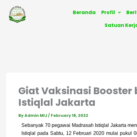
Skip
to
Beranda
Profil
Ber
content
Satuan Kerj
Giat Vaksinasi Booste
Istiqlal Jakarta
By
Admin MIJ
/
February 18, 2022
Sebanyak 70 pegawai Madrasah Istiqlal Jakarta meng
Istiqlal pada Sabtu, 12 Februari 2020 mulai pukul 