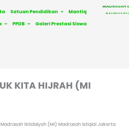
MADRASAH I
RAUDHATU
ita
Satuan Pendidikan
Mantiq
KELOMPOK
a
PPDB
Galeri Prestasi Siswa
ISTIQLAL BOA
UK KITA HIJRAH (MI
 Madrasah Ibtidaiyah (MI) Madrasah Istiqlal Jakarta